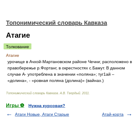
Топонимический словарь Кавказа
Атагие
Толкование
Атагие
урочище в Ачхой-Мартановском районе Чечни; расположено в
правобережье р.Фортанг, в окрестностях с.Бамут. В данном
случае А- употреблена в значении «поляна»; туг1ай –
«долина», - «ровная поляна (долина)» (вайнах.)
Топонимический словарь Кавказа
.
А.В. Твердый
.
2011
.
Игры ⚽
Нужна курсовая?
Атаги Новые, Атаги Старые
Атай-корта